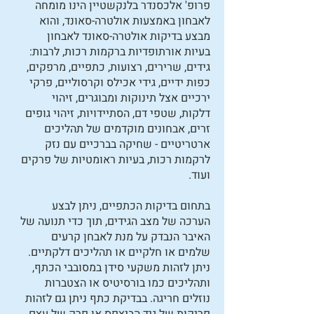
פרופ' אלכסנדר בלנקשטיין הינו מומחה
לאבחון באמצעות אולטרה-סאונד, והוא
מבצע בדיקות אולטרה-סאונד לאבחון
בעיות אורתופדיות ברקמות רכות, לרבות:
גידים, שרירים, רצועות, כתפיים, מרפקים,
כפות ידיים, גידי אכילס וקרסוליים, פרקי
ירכיים אצל תינוקות ומבוגרים, זיהוי
דלקות, שטפי דם, הסתיידויות, זיהוי גופים
זרים, אבחונים מוקדמים של תהליכים
ארטריטיים - שחיקה בברכיים עם נזק
לרקמות רכות, בעיות ראומטיות של פרקים
ועוד.
בתחום בדיקות הכתפיים, ניתן לבצע
הערכה של מצב הגידים, תוך כדי תנועה של
האיבר הנבדק על מנת לאבחן קרעים
שלמים או חלקיים או תהליכים דלקתיים.
ניתן לזהות משקעי סידן במסובבי הכתף,
ותהליכים כמו בורסיטיס או הצטברות
נוזלים חריגה. בבדיקת כתף ניתן גם לזהות