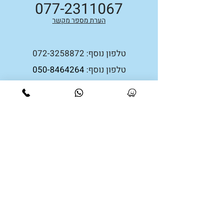
077-2311067
הערת מספר מקשר
טלפון נוסף:
072-3258872
טלפון נוסף:
4264
050-846
פקס:
03-5494269
קבלת קהל:
בתאום טלפוני סמס/וואטצאפ
קהילת בבל 16, רמת השרון