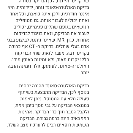
של קרינה מייננת, לכן הבדיקה בטוחה.
בדיקת האולטרה-סאונד נוחה, ידידותית, היא
איננה חודרנית, ולכן אינה כואבת, וכל אחד
ואחת יכול/ה לעבור אותה. גם מטופלים
הנושאים בגופם שתלים פנימיים, יכולים
לעבור את הבדיקה, וזאת בניגוד לבדיקות
אחרות, כגון MRI, שאינה ניתנת לביצוע בבני
אדם בעלי שתלים. בדיקת ה- CT אף כרוכה
בקרינה רבה. מעבר לזאת, שתי הבדיקות
הללו יקרות מאוד, ולא זמינות באופן מידי.
האולטרה-סאונד, לעומתן, זולה וזמינה הרבה
יותר.
בדיקת האולטרה-סאונד מהירה יחסית.
בנוסף לכך, הבדיקה מתבצעת בשיתוף
פעולה מלא עם המטופל. ניתן לצפות
בממצאי הבדיקה על גבי מסך בזמן אמת,
ולקבל הסבר תוך כדי הבדיקה. אמינות
הממצאים הינה ברמה גבוהה. הבדיקה
משמשת רופאים רבים להערכת מצב השלד.